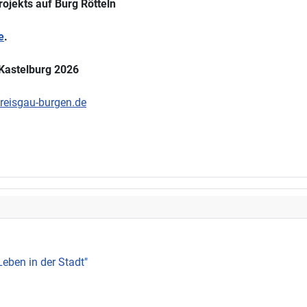
rojekts auf Burg Rötteln
e
.
 Kastelburg 2026
eisgau-burgen.de
Leben in der Stadt"