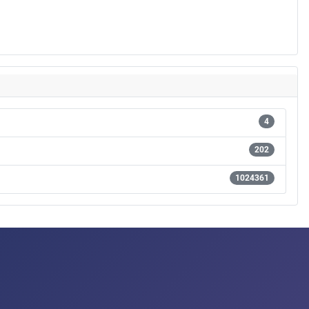
4
202
1024361