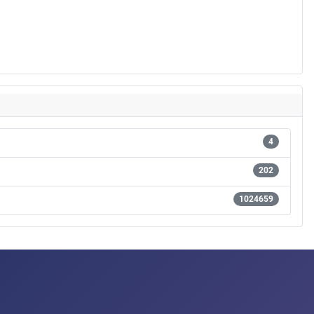
4
202
1024659