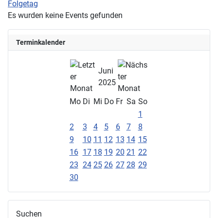
Folgetag
Es wurden keine Events gefunden
Terminkalender
Juni
2025
Mo
Di
Mi
Do
Fr
Sa
So
1
2
3
4
5
6
7
8
9
10
11
12
13
14
15
16
17
18
19
20
21
22
23
24
25
26
27
28
29
30
Suchen