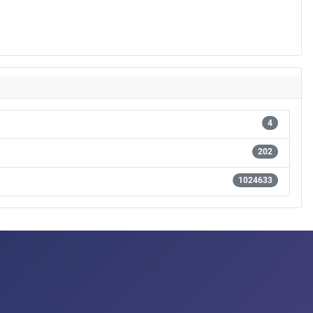
4
202
1024633