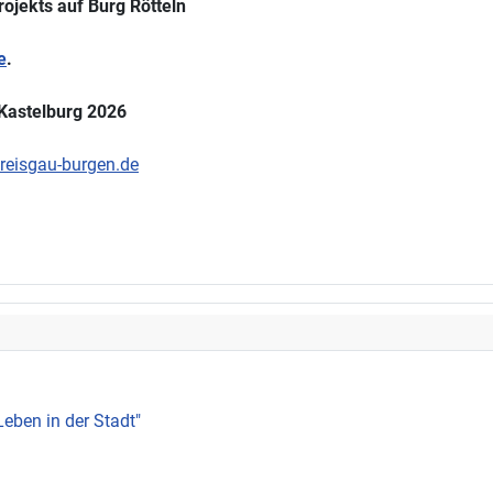
rojekts auf Burg Rötteln
e
.
 Kastelburg 2026
eisgau-burgen.de
Leben in der Stadt"